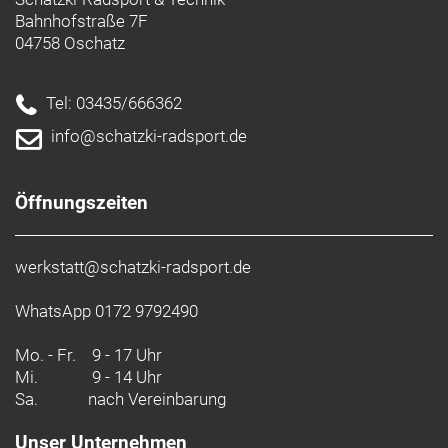
- Die interne Control Freak-Zugführung sorgt für
Bahnhofstraße 7F
einen reibungslosen, geräuschlosen und sauberen
04758 Oschatz
Zugverlauf.
- Das Rahmenset ermöglicht dir, das Cyclocross-
Bike deiner Träume nach deinen Vorstellungen
Tel: 03435/666362
aufzubauen.
info@schatzki-radsport.de
Öffnungszeiten
werkstatt@schatzki-radsport.de
WhatsApp 0172 9792490
Mo. - Fr.
9 - 17 Uhr
Mi.
9 - 14 Uhr
Sa.
nach Vereinbarung
Unser Unternehmen