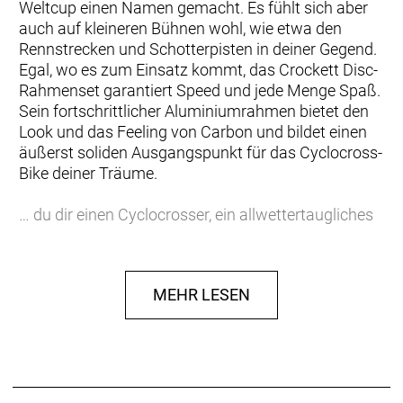
Weltcup einen Namen gemacht. Es fühlt sich aber
auch auf kleineren Bühnen wohl, wie etwa den
Rennstrecken und Schotterpisten in deiner Gegend.
Egal, wo es zum Einsatz kommt, das Crockett Disc-
Rahmenset garantiert Speed und jede Menge Spaß.
Sein fortschrittlicher Aluminiumrahmen bietet den
Look und das Feeling von Carbon und bildet einen
äußerst soliden Ausgangspunkt für das Cyclocross-
Bike deiner Träume.
… du dir einen Cyclocrosser, ein allwettertaugliches
Trainingsbike oder ein Gravelmonster aufbauen
willst und dafür eine leichte und vielseitige Plattform
suchst, die dir viel für dein Geld bietet.
MEHR LESEN
Einen leichten und stabilen Rahmen aus 300 Series
Alpha Aluminium mit formschön gebogenen
Rohren, Invisible Weld Technology, eine Cross-
Vollcarbongabel von Trek, 12-mm-Steckachsen
vorn und hinten, einen Steuersatz und alle Brems-