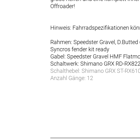
Offroader!
Hinweis: Fahrradspezifikationen kö
Rahmen: Speedster Gravel, D.Butted 
Syncros fender kit ready
Gabel: Speedster Gravel HMF Flatmoun
Schaltwerk: Shimano GRX RD-RX822
Schalthebel: Shimano GRX ST-RX610
Anzahl Gänge: 12
Zahnkranz: Shimano CS-M7100-12, 
Kette/Riemen:
Kurbelsatz: Shimano GRX FC-RX610-
Innenlager: Shimano BB-RS500 PB
Bremsen vorne: Shimano BR-RX410 
Bremsen hinten: Shimano BR-RX410 
Bremsscheibe vorne: Shimano SM-
Bremsscheibe hinten: Shimano SM-