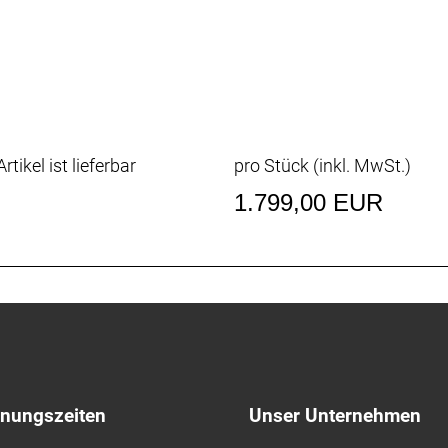
8
Disc 28 H
pline CL Disc 28 H
X, 700x45C
X, 700x45C
rtikel ist lieferbar
pro Stück (inkl. MwSt.)
y 31.8mm
1.799,00 EUR
 Bolt 31.8mm
350mm
fnungszeiten
Unser Unternehmen