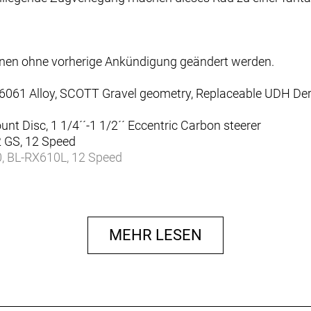
nnen ohne vorherige Ankündigung geändert werden.
6061 Alloy, SCOTT Gravel geometry, Replaceable UDH Derail
t Disc, 1 1/4´´-1 1/2´´ Eccentric Carbon steerer
 GS, 12 Speed
, BL-RX610L, 12 Speed
10-45
1, 40
MEHR LESEN
Hyd. Disc
Hyd. Disc
RT-CL700 rotor 160mm
RT-CL700 rotor 160mm