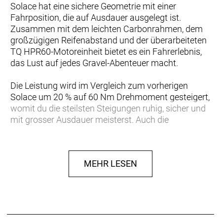
Solace hat eine sichere Geometrie mit einer
Fahrposition, die auf Ausdauer ausgelegt ist.
Zusammen mit dem leichten Carbonrahmen, dem
großzügigen Reifenabstand und der überarbeiteten
TQ HPR60-Motoreinheit bietet es ein Fahrerlebnis,
das Lust auf jedes Gravel-Abenteuer macht.
Die Leistung wird im Vergleich zum vorherigen
Solace um 20 % auf 60 Nm Drehmoment gesteigert,
womit du die steilsten Steigungen ruhig, sicher und
mit grosser Ausdauer meisterst. Auch die
Reichweite überzeugt: Mit dem mitgelieferten
Range Extender Akku, der sich mit dem 360-Wh-
Hauptakku kombinieren lässt, um insgesamt
MEHR LESEN
520 Wh Power zu erzeugen, werden deine
Erkundungstouren länger als je zuvor.
Auf der Fahrt ist das Solace ein Meister des Tempos
und fühlt sich bei deinen schnellsten Sessions