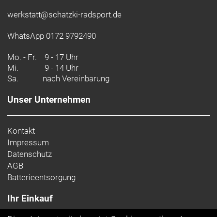
Motor: TQ HPR60 Mid Motor drive 60Nm max
Torque, EU: 25kmh - INT: 20mph - US: 28mph
werkstatt@schatzki-radsport.de
Batterie: TQ Internal 360Wh + 160Wh Range
Extender included
WhatsApp 0172 9792490
Batteriekapazität: 520 Wh
Ladegerät: TQ 4A 100-240V
Mo. - Fr.
9 - 17 Uhr
Mi.
Display: TQ HPR Color, Bluetooth, ANT+, Dedicated
9 - 14 Uhr
Sa.
nach Vereinbarung
Smartphone app
Gewicht: 13,2 kg
Unser Unternehmen
Empfehlung Mindestgröße: 170 cm
Empfehlung Maximalgröße: 178 cm
Zulässiges Gesamtgewicht: 120 kg
Kontakt
Impressum
Datenschutz
AGB
Batterieentsorgung
Ihr Einkauf