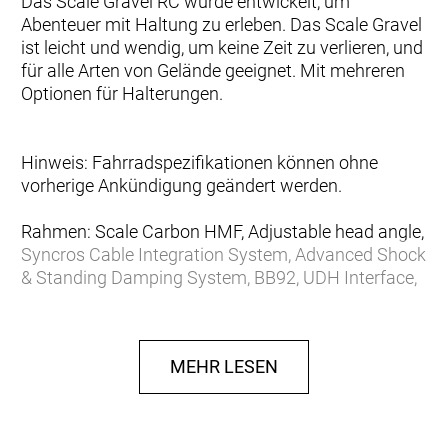
Das Scale Gravel RC wurde entwickelt, um
Abenteuer mit Haltung zu erleben. Das Scale Gravel
ist leicht und wendig, um keine Zeit zu verlieren, und
für alle Arten von Gelände geeignet. Mit mehreren
Optionen für Halterungen.
Hinweis: Fahrradspezifikationen können ohne
vorherige Ankündigung geändert werden.
Rahmen: Scale Carbon HMF, Adjustable head angle,
Syncros Cable Integration System, Advanced Shock
& Standing Damping System, BB92, UDH Interface,
12x148mm with 55mm Chainline
Gabel: Scale Rigid HMF, Postmount Disc Standard,
Tapered Carbon steerer
MEHR LESEN
Schaltwerk: SRAM S1000 Eagle AXS Transmission
12 Speed, Wireless Electronic Shift System
Schalthebel: SRAM AXS Pod Controller
Anzahl Gänge: 12