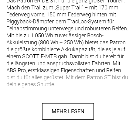
Das Patron eRIDE ST. Für die ganz großen Touren.
Mach den Trail zum „Super Trail“ – mit 170 mm
Federweg vorne, 150 mm Federweg hinten mit
Piggyback-Dämpfer, dem TracLoc-System für
Feinabstimmung unterwegs und robusteren Reifen.
Mit bis zu 1.050 Wh zuverlässiger Bosch-
Akkuleistung (800 Wh + 250 Wh) bietet das Patron
die größte kombinierte Akkukapazität, die es je auf
einem SCOTT E-MTB gab. Damit bist du bereit für
die längsten und anspruchsvollsten Fahrten. Mit
ABS Pro, erstklassigen Eigenschaften und Reifen
bist du für alles gerüstet. Mit dem Patron ST bist du
dein eigenes Shuttle.
Hinweis: Fahrradspezifikationen können ohne
MEHR LESEN
vorherige Ankündigung geändert werden.
Rahmen: Carbon Frame, Integrated Suspension
Technology, Virtual 4 Link kinematic, Adjustable