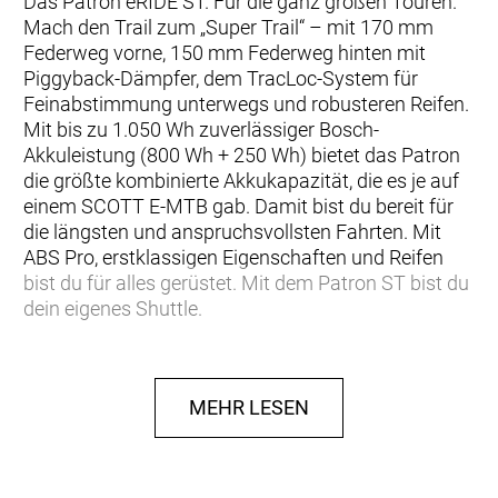
Das Patron eRIDE ST. Für die ganz großen Touren.
Mach den Trail zum „Super Trail“ – mit 170 mm
Federweg vorne, 150 mm Federweg hinten mit
Piggyback-Dämpfer, dem TracLoc-System für
Feinabstimmung unterwegs und robusteren Reifen.
Mit bis zu 1.050 Wh zuverlässiger Bosch-
Akkuleistung (800 Wh + 250 Wh) bietet das Patron
die größte kombinierte Akkukapazität, die es je auf
einem SCOTT E-MTB gab. Damit bist du bereit für
die längsten und anspruchsvollsten Fahrten. Mit
ABS Pro, erstklassigen Eigenschaften und Reifen
bist du für alles gerüstet. Mit dem Patron ST bist du
dein eigenes Shuttle.
Hinweis: Fahrradspezifikationen können ohne
MEHR LESEN
vorherige Ankündigung geändert werden.
Rahmen: Carbon Frame, Integrated Suspension
Technology, Virtual 4 Link kinematic, Adjustable