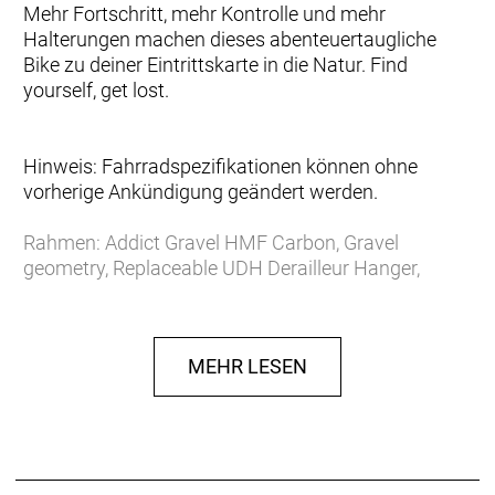
Mehr Fortschritt, mehr Kontrolle und mehr
Halterungen machen dieses abenteuertaugliche
Bike zu deiner Eintrittskarte in die Natur. Find
yourself, get lost.
Hinweis: Fahrradspezifikationen können ohne
vorherige Ankündigung geändert werden.
Rahmen: Addict Gravel HMF Carbon, Gravel
geometry, Replaceable UDH Derailleur Hanger,
Internal cable routing, Syncros fender kit ready
Gabel: Addict Gravel HMF Flatmount Disc, 1 1/4´´-1
1/2´´ Eccentric Carbon steerer
MEHR LESEN
Schaltwerk: SRAM FORCE XPLR AXS, 13 Speed
Electronic Shift System
Schalthebel: SRAM FORCE AXS HRD Shift-Brake
System
Anzahl Gänge: 13