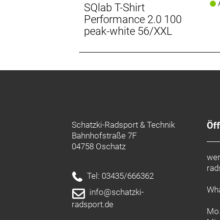
A
SQlab T-Shirt
Performance 2.0 100
peak-white 56/XXL
Schatzki-Radsport & Technik
Öf
Bahnhofstraße 7F
04758 Oschatz
wer
rad
Tel: 03435/666362
Wha
info@schatzki-
radsport.de
Mo.