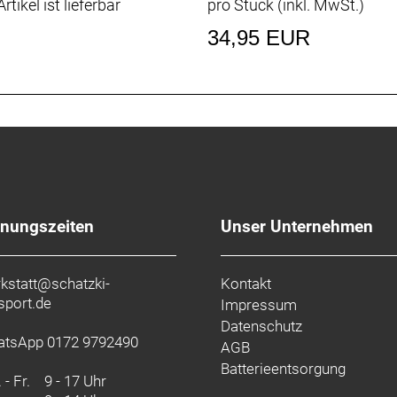
rtikel ist lieferbar
pro Stück (inkl. MwSt.)
34,95 EUR
fnungszeiten
Unser Unternehmen
kstatt@schatzki-
Kontakt
sport.de
Impressum
Datenschutz
tsApp 0172 9792490
AGB
Batterieentsorgung
 - Fr.
9 - 17 Uhr