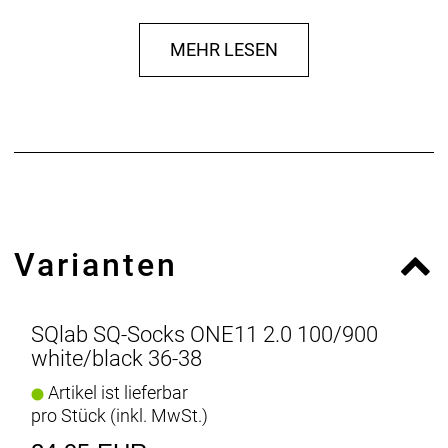
Elasthan Waschhinweise 30° Feinwäsche, nicht
bleichen, nicht im Trockner trocknen, nicht bügeln,
MEHR LESEN
nicht chemisch reinigen, keinen Weichspüler
verwenden.
Varianten
SQlab SQ-Socks ONE11 2.0 100/900
white/black 36-38
Artikel ist lieferbar
pro Stück (inkl. MwSt.)