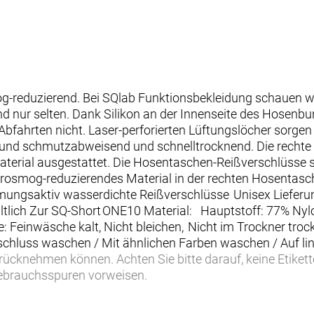
g-reduzierend. Bei SQlab Funktionsbekleidung schauen wir
d nur selten. Dank Silikon an der Innenseite des Hosenbu
-Abfahrten nicht. Laser-perforierten Lüftungslöcher sorgen
r- und schmutzabweisend und schnelltrocknend. Die rechte
erial ausgestattet. Die Hosentaschen-Reißverschlüsse s
rosmog-reduzierendes Material in der rechten Hosentasc
tmungsaktiv wasserdichte Reißverschlüsse Unisex Lieferu
ltlich Zur SQ-Short ONE10 Material: Hauptstoff: 77% Nyl
: Feinwäsche kalt, Nicht bleichen, Nicht im Trockner tro
schluss waschen / Mit ähnlichen Farben waschen / Auf li
rücknehmen können. Achten Sie bitte darauf, keine Etikett
Gebrauchsspuren vorweisen.