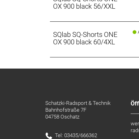
OX 900 black 56/XXL
A
SQlab SQ-Shorts ONE
OX 900 black 60/4XL
Schatzki-Radsport & Technik
Öf
Bahnhofstraße 7F
04758 Oschatz
wer
rad
Tel: 03435/666362