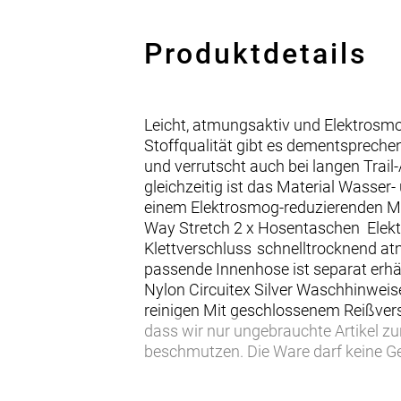
Produktdetails
Leicht, atmungsaktiv und Elektrosmo
Stoffqualität gibt es dementsprechen
und verrutscht auch bei langen Trail
gleichzeitig ist das Material Wasse
einem Elektrosmog-reduzierenden Mat
Way Stretch 2 x Hosentaschen Elekt
Klettverschluss schnelltrocknend a
passende Innenhose ist separat erhä
Nylon Circuitex Silver Waschhinweise
reinigen Mit geschlossenem Reißver
dass wir nur ungebrauchte Artikel zu
beschmutzen. Die Ware darf keine 