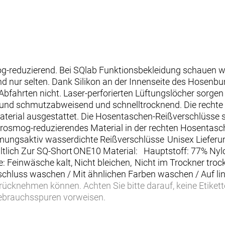
g-reduzierend. Bei SQlab Funktionsbekleidung schauen wir
d nur selten. Dank Silikon an der Innenseite des Hosenbu
-Abfahrten nicht. Laser-perforierten Lüftungslöcher sorgen
r- und schmutzabweisend und schnelltrocknend. Die rechte
erial ausgestattet. Die Hosentaschen-Reißverschlüsse s
rosmog-reduzierendes Material in der rechten Hosentasc
tmungsaktiv wasserdichte Reißverschlüsse Unisex Lieferu
ltlich Zur SQ-Short ONE10 Material: Hauptstoff: 77% Nyl
: Feinwäsche kalt, Nicht bleichen, Nicht im Trockner tro
schluss waschen / Mit ähnlichen Farben waschen / Auf li
rücknehmen können. Achten Sie bitte darauf, keine Etikett
Gebrauchsspuren vorweisen.