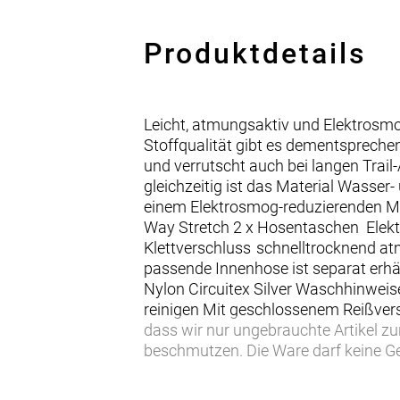
Produktdetails
Leicht, atmungsaktiv und Elektrosmo
Stoffqualität gibt es dementsprechen
und verrutscht auch bei langen Trail
gleichzeitig ist das Material Wasse
einem Elektrosmog-reduzierenden Mat
Way Stretch 2 x Hosentaschen Elekt
Klettverschluss schnelltrocknend a
passende Innenhose ist separat erhä
Nylon Circuitex Silver Waschhinweise
reinigen Mit geschlossenem Reißver
dass wir nur ungebrauchte Artikel zu
beschmutzen. Die Ware darf keine 