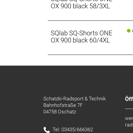
OX 900 black 58/3XL
A
SQlab SQ-Shorts ONE
OX 900 black 60/4XL
Schatzki-Radsport & Technik
Öf
Bahnhofstraße 7F
04758 Oschatz
wer
rad
Tel: 03435/666362