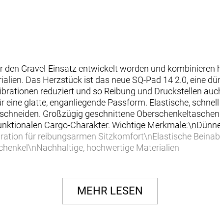
ür den Gravel-Einsatz entwickelt worden und kombinieren
rialien. Das Herzstück ist das neue SQ-Pad 14 2.0, eine 
Vibrationen reduziert und so Reibung und Druckstellen auc
für eine glatte, enganliegende Passform. Elastische, schn
zuschneiden. Großzügig geschnittene Oberschenkeltasche
h-funktionalen Cargo-Charakter. Wichtige Merkmale:\nDün
gration für reibungsarmen Sitzkomfort\nElastische Beina
henkel\nNachhaltige, hochwertige Materialien
MEHR LESEN