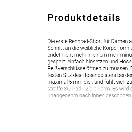
Produktdetails
Die erste Rennrad-Short für Damen
Schnitt an die weibliche Körperform 
endet nicht mehr in einem mehrmin
gespart: einfach hinsetzen und Hose
Reißverschlüsse öffnen zu müssen. Di
festen Sitz des Hosenpolsters bei de
maximal 5 mm dick und fühlt sich zu
straffe SQ-Pad 12 die Form. Es wird 
unangenehm nach innen geschoben. E