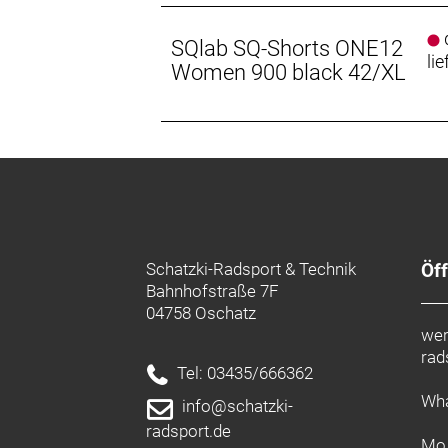
d
SQlab SQ-Shorts ONE12
lie
Women 900 black 42/XL
Schatzki-Radsport & Technik
Öf
Bahnhofstraße 7F
04758 Oschatz
wer
rad
Tel: 03435/666362
Wha
info@schatzki-
radsport.de
Mo.