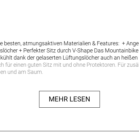
 besten, atmungsaktiven Materialien & Features: + Angen
löcher + Perfekter Sitz durch V-Shape Das Mountainbike T
lt dank der gelaserten Lüftungslöcher auch an heißen 
h für einen guten Sitz mit und ohne Protektoren. Für zus
chen und am Saum.
MEHR LESEN