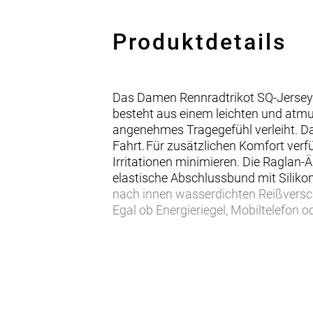
Produktdetails
Das Damen Rennradtrikot SQ-Jersey O
besteht aus einem leichten und atmu
angenehmes Tragegefühl verleiht. Da
Fahrt. Für zusätzlichen Komfort ver
Irritationen minimieren. Die Raglan
elastische Abschlussbund mit Silikon
nach innen wasserdichten Reißversc
Egal ob Energieriegel, Mobiltelefon o