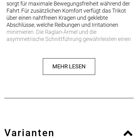
sorgt für maximale Bewegungsfreiheit während der
Fahrt. Für zusätzlichen Komfort verfügt das Trikot
über einen nahtfreien Kragen und geklebte
Abschlüsse, welche Reibungen und Irritationen
minimieren. Die Raglan-Ärmel und die
asymmetrische Schnittführung gewährleisten einen
optimalen Sitz. Der elastische Abschlussbund mit
Silikondruck bleibt an Ort und Stelle, ohne zu
verrutschen. Mit Rückentaschen und einer
MEHR LESEN
verdeckten, nach innen wasserdichten
Reißverschlusstasche hat man genügend
Stauraum für die wichtigen Gegenstände während
der Fahrt. Egal ob Energieriegel, Mobiltelefon oder
Hausschlüssel: alles findet im SQ-Jersey seinen
Platz.
Varianten