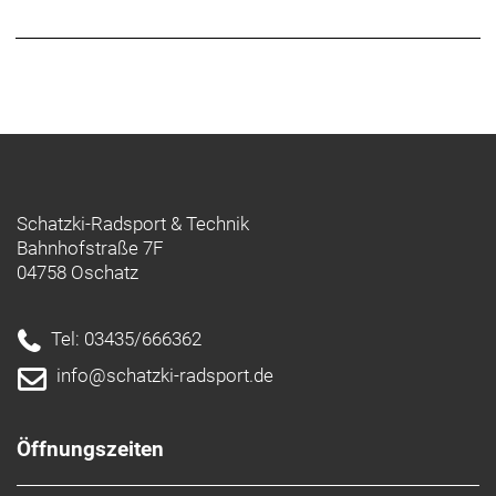
Gängezahl: 12
Pedale: MTB, mit Reflektor
Hinterradnabe: Novatec D462, 12x148 mm
Sattel: fi'zi:k Taiga
Sattelstütze: Post Moderne dropper post PM-
MT171, 31.6 mm
Kettenrad: SRAM NX Eagle, 12-speed
Vorbaulänge (in mm): 50 mm
Reifen: Maxxis Minion DHF, EXO, 63-622
Schatzki-Radsport & Technik
Getriebe: vorne: 32, hinten: 11-50
Bahnhofstraße 7F
Gewicht (inkl. Akku; in kg): 20,2 kg
04758 Oschatz
Radgröße (in Zoll): 29"
Akkukapazität (in AH): 10 Ah
Akkuposition: Downtube, integrated
Tel: 03435/666362
Akkuspannung: 43 V
info@schatzki-radsport.de
Tretlager: Integriert in Mittelmotor
Bremshebel: SRAM DB8, 4-piston, hydraulic disc
brake
Öffnungszeiten
Bremsystem: SRAM DB8, 4-piston, hydraulic disc
brake