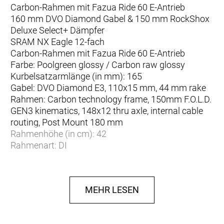
Carbon-Rahmen mit Fazua Ride 60 E-Antrieb
160 mm DVO Diamond Gabel & 150 mm RockShox
Deluxe Select+ Dämpfer
SRAM NX Eagle 12-fach
Carbon-Rahmen mit Fazua Ride 60 E-Antrieb
Farbe: Poolgreen glossy / Carbon raw glossy
Kurbelsatzarmlänge (in mm): 165
Gabel: DVO Diamond E3, 110x15 mm, 44 mm rake
Rahmen: Carbon technology frame, 150mm F.O.L.D.
GEN3 kinematics, 148x12 thru axle, internal cable
routing, Post Mount 180 mm
Rahmenhöhe (in cm): 42
Rahmenart: DI
Vorderradnabe: Novatec D041, 15x110 mm
Rahmenform: Diamant
Griffe: FOCUS Locker SL
MEHR LESEN
Lenker: Aluminium, 800 mm, rise: 30 mm,
backsweep: 9°
Lenkerbreite (in mm): 800