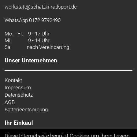
Kette: SRAM SX Eagle, 12-speed
werkstatt@schatzki-radsport.de
Kurbelsatz: Samox EC40 ISIS
Rahmenmaterial: Carbon
WhatsApp 0172 9792490
Mo. - Fr.
9 - 17 Uhr
Mi.
9 - 14 Uhr
Sa.
nach Vereinbarung
Unser Unternehmen
Kontakt
Impressum
Datenschutz
AGB
Batterieentsorgung
Ihr Einkauf
Diese Internetseite benutzt Cookies, um Ihren Lesern