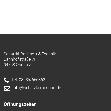
Vorbaulänge (in mm): 90 mm
Reifen: WTB Riddler, 700 x 45C, folding
Getriebe: vorne: 46/30, hinten: 11-36
Gewicht (inkl. Akku; in kg): 9,6 kg
Radgröße (in Zoll): 28"
Tretlager: Shimano Pressfit Road BB86
Bremshebel:
Bremsystem:
Kette:
Schatzki-Radsport & Technik
Kurbelsatz:
Bahnhofstraße 7F
Rahmenmaterial: Carbon
04758 Oschatz
Tel: 03435/666362
info@schatzki-radsport.de
Öffnungszeiten