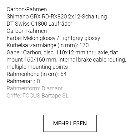
Carbon-Rahmen
Shimano GRX RD-RX820 2x12-Schaltung
DT Swiss G1800 Laufräder
Carbon-Rahmen
Farbe: Melon glossy / Lightgrey glossy
Kurbelsatzarmlänge (in mm): 170
Gabel: Carbon, disc, 110x12 mm thru axle, flat
mount 160/160 mm, internal brake cable routing,
multiple mounting points
Rahmenhöhe (in cm): 54
Rahmenart: DI
Rahmenform: Diamant
Griffe: FOCUS Bartape SL
Lenker: FOCUS JD RA85, 31,8 mm, drop: 116 mm,
reach: 74 mm, flare: 10°
Lenkerbreite (in mm): 420
MEHR LESEN
Gängezahl: 22
Sattel: Prologo Akero
Kettenrad: Shimano 105 R7000, 11-speed