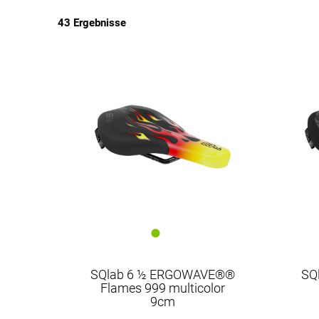
43 Ergebnisse
EUR
EUR
SQlab 6 ½ ERGOWAVE®®
SQ
Flames 999 multicolor
9cm