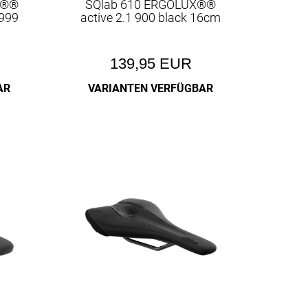
E®®
SQlab 610 ERGOLUX®®
 999
active 2.1 900 black 16cm
139,95 EUR
AR
VARIANTEN VERFÜGBAR