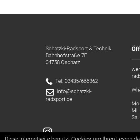
Schatzki-Radsport & Technik
Öf
Bahnhofstraße 7F
04758 Oschatz
wer
rad
Tel: 03435/666362
Wha
info@schatzki-
radsport.de
Mo.
Mi.
Sa.
Diese Internetseite benutzt Cookies, um Ihren Lesern d