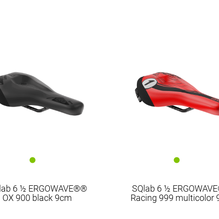
SQlab
lab 6 ½ ERGOWAVE®®
SQlab 6 ½ ERGOWAV
OX 900 black 9cm
Racing 999 multicolor