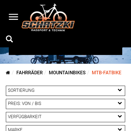
MTB-Fatbike
FAHRRÄDER
MOUNTAINBIKES
MTB-FATBIKE
SORTIERUNG
PREIS: VON / BIS
EUR
VERFÜGBARKEIT
EUR
MARKE