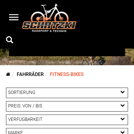
Fitness-Bikes
FAHRRÄDER
FITNESS-BIKES
SORTIERUNG
PREIS: VON / BIS
EUR
VERFÜGBARKEIT
EUR
MARKE