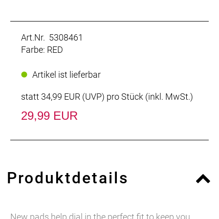
Art.Nr. 5308461
Farbe: RED
Artikel ist lieferbar
statt
34,99 EUR
(
UVP
) pro Stück (inkl. MwSt.)
29,99 EUR
Produktdetails
New pads help dial in the perfect fit to keep you