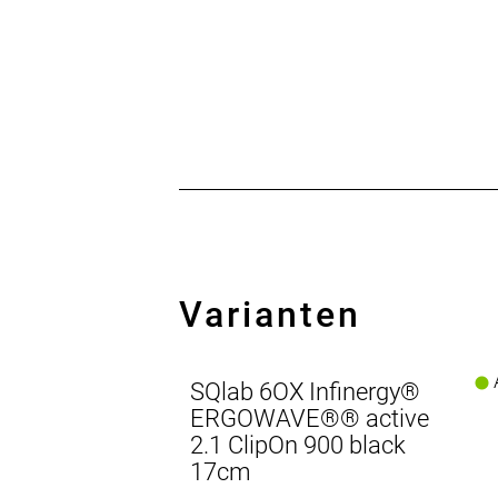
Varianten
A
SQlab 6OX Infinergy®
ERGOWAVE®® active
2.1 ClipOn 900 black
17cm