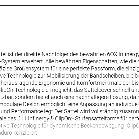
tel ist der direkte Nachfolger des bewährten 6OX Infine
System erweitert. Alle bewährten Eigenschaften, wie die 
räzise Größensystem für eine perfekte Passform, die ein
ive Technologie zur Mobilisierung der Bandscheiben, bleib
ie herausragende Ergonomie und Komfortmerkmale der bish
lipOn-Technologie ermöglicht, das Sattelcover schnell un
insetzbar, sondern bietet auch eine nachhaltigere Lösung, d
odulare Design ermöglicht eine Anpassung an individuell
 und Performance legt.Der Sattel wird vollständig zusamm
le des 611 Infinergy® ClipOn:- Stufensattelform* für perf
ctive-Technologie für dynamische Beckenbewegung- ClipOn
nduro konzipiert