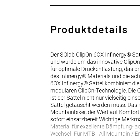
Produktdetails
Der SQlab ClipOn 6OX Infinergy® Sat
und wurde um das innovative ClipOn-
für optimale Druckentlastung, das p
des Infinergy® Materials und die act
6OX Infinergy® Sattel kombiniert d
modularen ClipOn-Technologie. Die C
ist der Sattel nicht nur vielseitig e
Sattel getauscht werden muss. Das m
Mountainbiker, der Wert auf Komfort
sofort einsatzbereit.Wichtige Merkma
Material für exzellente Dämpfung- a
Wechsel- Für MTB - All Mountain / E