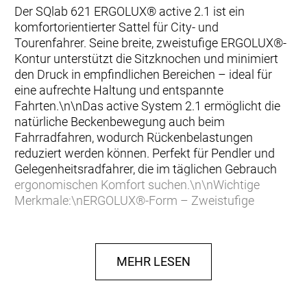
Der SQlab 621 ERGOLUX® active 2.1 ist ein
komfortorientierter Sattel für City- und
Tourenfahrer. Seine breite, zweistufige ERGOLUX®-
Kontur unterstützt die Sitzknochen und minimiert
den Druck in empfindlichen Bereichen – ideal für
eine aufrechte Haltung und entspannte
Fahrten.\n\nDas active System 2.1 ermöglicht die
natürliche Beckenbewegung auch beim
Fahrradfahren, wodurch Rückenbelastungen
reduziert werden können. Perfekt für Pendler und
Gelegenheitsradfahrer, die im täglichen Gebrauch
ergonomischen Komfort suchen.\n\nWichtige
Merkmale:\nERGOLUX®-Form – Zweistufige
Unterstützung für entspanntes Sitzen\nActive
System 2.1 – Fördert natürliche Beckenbewegung
und Entlastung der Wirbelsäule\nGroßzügige Breite
MEHR LESEN
– Ideal für aufrechte City- und
Trekkingräder\nUrbane Ergonomie – Geschaffen
für alltäglichen Fahrkomfort