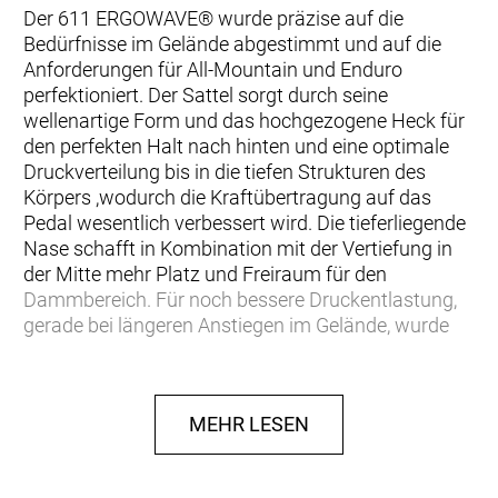
Der 611 ERGOWAVE® wurde präzise auf die
Bedürfnisse im Gelände abgestimmt und auf die
Anforderungen für All-Mountain und Enduro
perfektioniert. Der Sattel sorgt durch seine
wellenartige Form und das hochgezogene Heck für
den perfekten Halt nach hinten und eine optimale
Druckverteilung bis in die tiefen Strukturen des
Körpers ,wodurch die Kraftübertragung auf das
Pedal wesentlich verbessert wird. Die tieferliegende
Nase schafft in Kombination mit der Vertiefung in
der Mitte mehr Platz und Freiraum für den
Dammbereich. Für noch bessere Druckentlastung,
gerade bei längeren Anstiegen im Gelände, wurde
die Sattelnase beim 611er im Vergleich zum 612er
ca. 4 mm breiter, dabei aber genauso flach und mit
möglichst großer Auflagefläche konzipiert. Das
MEHR LESEN
Polstermaterial wurde speziell auf die
Anforderungen des MTB angepasst und verfügt
gegenüber den 612 ERGOWAVE® Modellen über