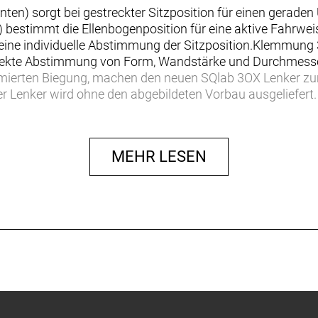
ten) sorgt bei gestreckter Sitzposition für einen gerad
 bestimmt die Ellenbogenposition für eine aktive Fahrw
ine individuelle Abstimmung der Sitzposition.Klemmung 
erfekte Abstimmung von Form, Wandstärke und Durchmess
ierten Biegung, machen den neuen SQlab 3OX Lenker zum a
er Lenker wird ohne den abgebildeten Vorbau ausgeliefert.
MEHR LESEN