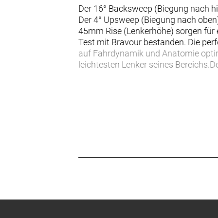
Der 16° Backsweep (Biegung nach hin
Der 4° Upsweep (Biegung nach oben)
45mm Rise (Lenkerhöhe) sorgen für e
Test mit Bravour bestanden. Die p
auf Fahrdynamik und Anatomie optim
leichtesten Lenker seines Bereichs.D